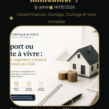
admin
14/05/2026
Conseil Financier
,
Courtage
,
Courtage et Vous
,
Immobilier