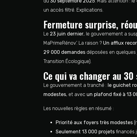
du
30 septembre 2025
. Mais attention : le
un accès filtré. Explications.
Fermeture surprise, réou
Le
23 juin dernier
, le gouvernement a sus
MaPrimeRénov’. La raison ?
Un afflux reco
29 000 demandes
déposées en quelques j
Transition Écologique).
Ce qui va changer au 30
Le gouvernement a tranché :
le guichet r
modestes
, et avec
un plafond fixé à 13 0
Les nouvelles règles en résumé :
Priorité aux foyers très modestes
(
Seulement 13 000 projets
financés 