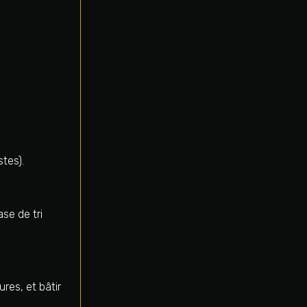
stes).
se de tri
tures, et bâtir