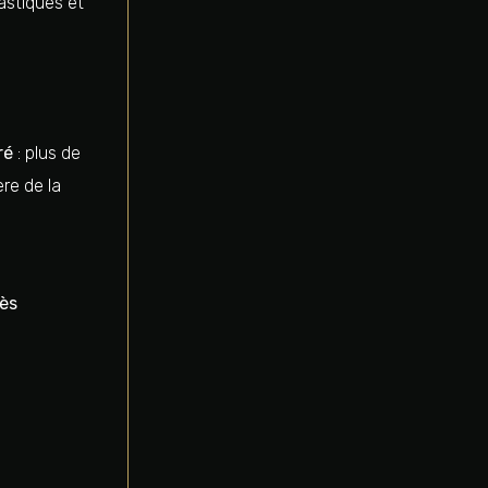
astiques et
ré
: plus de
re de la
ès