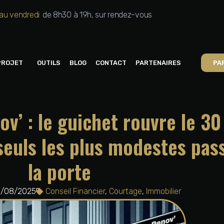
 au vendredi
de 8h30 à 19h, sur rendez-vous
PROJET
OUTILS
BLOG
CONTACT
PARTENAIRES
PA
’ : le guichet rouvre le 30
euls les plus modestes pas
la porte
1/08/2025
Conseil Financier
,
Courtage
,
Immobilier