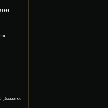
lasses
era
6 (Dossier de