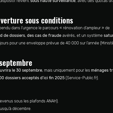
 dispositif revient
sous haute surveillance
, avec des quotas dr
verture sous conditions
pendu dans l’urgence le parcours « rénovation d’ampleur » de
rd de dossiers
,
des cas de fraude
avérés, et un système
satu
ours pour une enveloppe prévue de 40 000 sur l’année (Ministè
 septembre
ouvrira le 30 septembre
, mais uniquement pour les
ménages tr
00 dossiers acceptés d’ici fin 2025
(Service-Public.fr).
revenus sous les plafonds ANAH).
jusqu’à décembre.