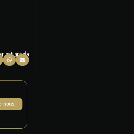
r cet article
z-nous