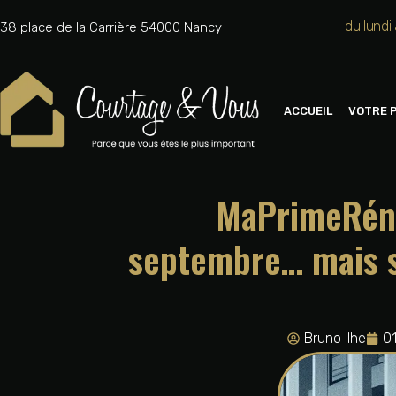
du lundi
38 place de la Carrière 54000 Nancy
ACCUEIL
VOTRE 
MaPrimeRénov
septembre… mais s
Bruno Ilhe
0