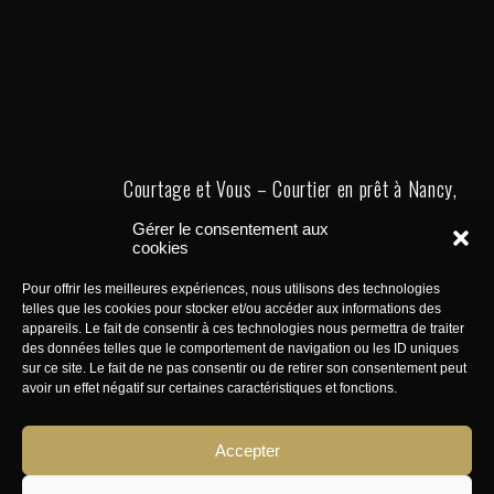
Courtage et Vous – Courtier en prêt à Nancy,
Metz et Thionville
Gérer le consentement aux
cookies
Pour offrir les meilleures expériences, nous utilisons des technologies
telles que les cookies pour stocker et/ou accéder aux informations des
appareils. Le fait de consentir à ces technologies nous permettra de traiter
des données telles que le comportement de navigation ou les ID uniques
sur ce site. Le fait de ne pas consentir ou de retirer son consentement peut
avoir un effet négatif sur certaines caractéristiques et fonctions.
© 2026 IB FINANCE —
Mentions légales
—
Politique de
Accepter
confidentialité
—
Réclamation
—
ACPR
—
Membre d’un