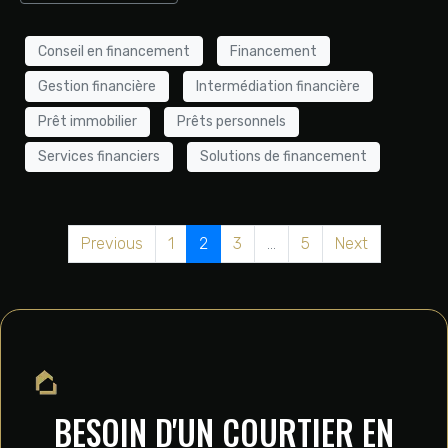
Conseil en financement
Financement
Gestion financière
Intermédiation financière
Prêt immobilier
Prêts personnels
Services financiers
Solutions de financement
Previous
1
2
3
...
5
Next
BESOIN D'UN COURTIER EN